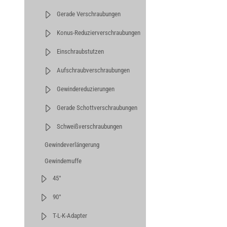
Gerade Verschraubungen
Konus-Reduzierverschraubungen
Einschraubstutzen
Aufschraubverschraubungen
Gewindereduzierungen
Gerade Schottverschraubungen
Schweißverschraubungen
Gewindeverlängerung
Gewindemuffe
45°
90°
T-L-K-Adapter