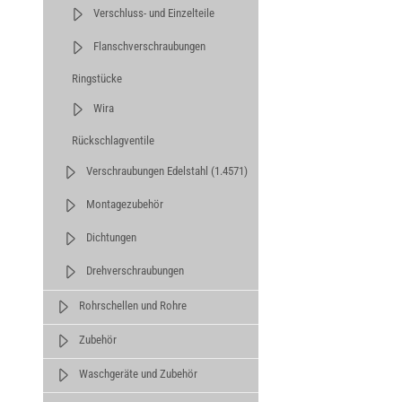
Verschluss- und Einzelteile
Flanschverschraubungen
Ringstücke
Wira
Rückschlagventile
Verschraubungen Edelstahl (1.4571)
Montagezubehör
Dichtungen
Drehverschraubungen
Rohrschellen und Rohre
Zubehör
Waschgeräte und Zubehör