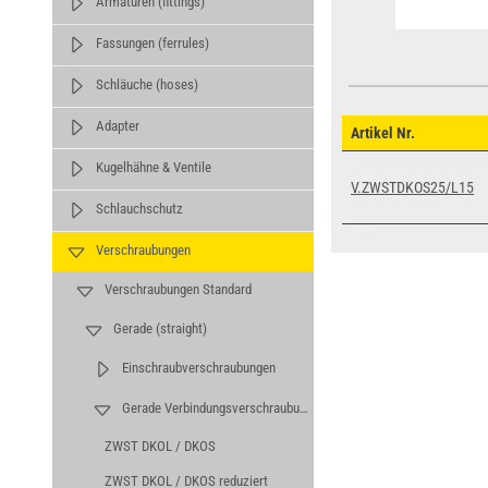
Armaturen (fittings)
Fassungen (ferrules)
Schläuche (hoses)
Adapter
Artikel Nr.
Kugelhähne & Ventile
V.ZWSTDKOS25/L15
Schlauchschutz
Verschraubungen
Verschraubungen Standard
Gerade (straight)
Einschraubverschraubungen
Gerade Verbindungsverschraubungen
ZWST DKOL / DKOS
ZWST DKOL / DKOS reduziert