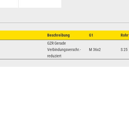
Beschreibung
G1
Rohr
GZR Gerade
Verbindungsverschr.-
M 36x2
S 25
reduziert