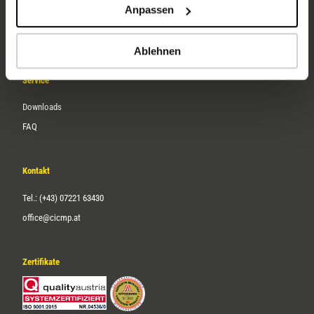
Anpassen
Über uns
Karriere
Ablehnen
Service
Downloads
FAQ
Kontakt
Tel.: (+43) 07221 63430
office@cicmp.at
Zertifikate