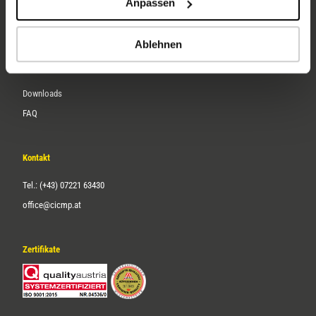
Anpassen
Über uns
Karriere
Ablehnen
Service
Downloads
FAQ
Kontakt
Tel.: (+43) 07221 63430
office@cicmp.at
Zertifikate