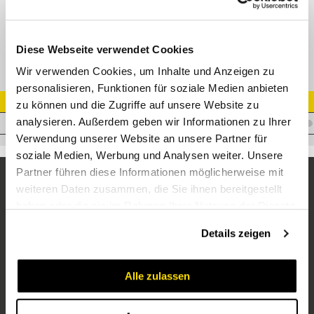
XTR T-Reduzierverschraubung
Diese Webseite verwendet Cookies
Wir verwenden Cookies, um Inhalte und Anzeigen zu
personalisieren, Funktionen für soziale Medien anbieten
Artikel Nr.
zu können und die Zugriffe auf unsere Website zu
analysieren. Außerdem geben wir Informationen zu Ihrer
V.XTSR20/12/20
Verwendung unserer Website an unsere Partner für
soziale Medien, Werbung und Analysen weiter. Unsere
Partner führen diese Informationen möglicherweise mit
weiteren Daten zusammen, die Sie ihnen bereitgestellt
haben oder die sie im Rahmen Ihrer Nutzung der Dienste
gesammelt haben.
Details zeigen
Alle zulassen
Unternehmen