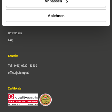
Anpassen
Über uns
Karriere
Ablehnen
Service
Downloads
FAQ
Kontakt
Tel.: (+43) 07221 63430
office@cicmp.at
Zertifikate