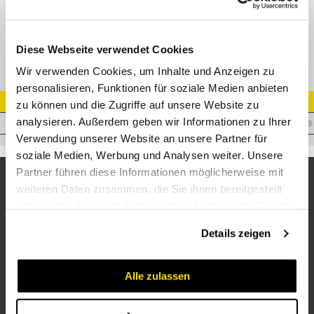
XTR T-Reduzierverschraubung
Diese Webseite verwendet Cookies
Wir verwenden Cookies, um Inhalte und Anzeigen zu
personalisieren, Funktionen für soziale Medien anbieten
Artikel Nr.
zu können und die Zugriffe auf unsere Website zu
analysieren. Außerdem geben wir Informationen zu Ihrer
V.XTSR12/16/12
Verwendung unserer Website an unsere Partner für
soziale Medien, Werbung und Analysen weiter. Unsere
Partner führen diese Informationen möglicherweise mit
weiteren Daten zusammen, die Sie ihnen bereitgestellt
haben oder die sie im Rahmen Ihrer Nutzung der Dienste
gesammelt haben.
Details zeigen
Alle zulassen
Unternehmen