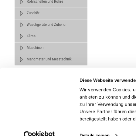
Rohrschellen und Rohre
Zubehör
Waschgeräte und Zubehör
Klima
Maschinen
Manometer und Messtechnik
Diese Webseite verwende
Wir verwenden Cookies, um
anbieten zu können und di
zu Ihrer Verwendung unser
Untern
Unsere Partner führen die
bereitgestellt haben oder
Über un
Karrier
Details zeigen