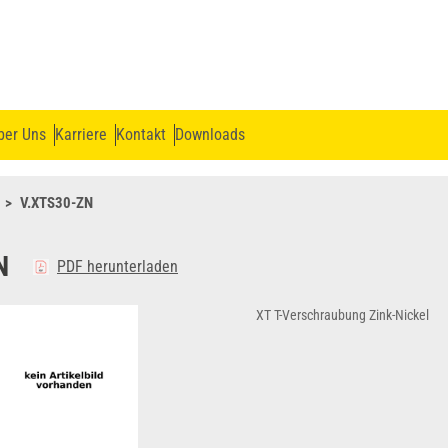
ber Uns
Karriere
Kontakt
Downloads
V.XTS30-ZN
N
PDF herunterladen
XT T-Verschraubung Zink-Nickel