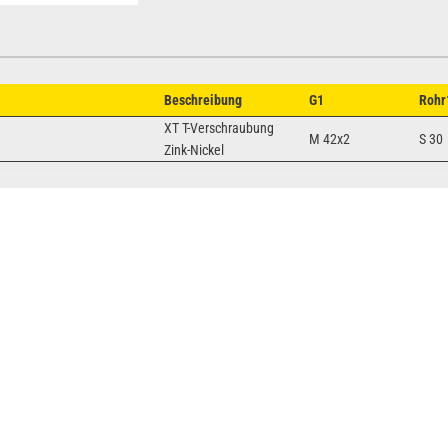
Beschreibung
G1
Rohr
XT T-Verschraubung
M 42x2
S 30
Zink-Nickel