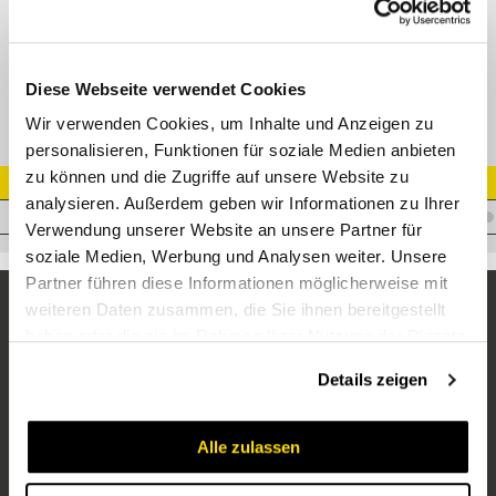
XTR T-Reduzierverschraubung Edelstahl
Diese Webseite verwendet Cookies
Wir verwenden Cookies, um Inhalte und Anzeigen zu
personalisieren, Funktionen für soziale Medien anbieten
zu können und die Zugriffe auf unsere Website zu
Artikel Nr.
analysieren. Außerdem geben wir Informationen zu Ihrer
V.XTLR35/42/35VA
Verwendung unserer Website an unsere Partner für
soziale Medien, Werbung und Analysen weiter. Unsere
Partner führen diese Informationen möglicherweise mit
weiteren Daten zusammen, die Sie ihnen bereitgestellt
haben oder die sie im Rahmen Ihrer Nutzung der Dienste
gesammelt haben.
Details zeigen
Alle zulassen
Unternehmen