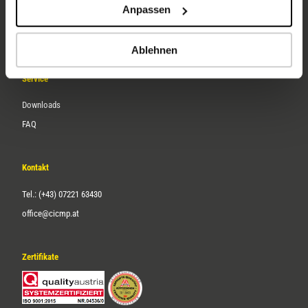
Anpassen
Über uns
Karriere
Ablehnen
Service
Downloads
FAQ
Kontakt
Tel.: (+43) 07221 63430
office@cicmp.at
Zertifikate