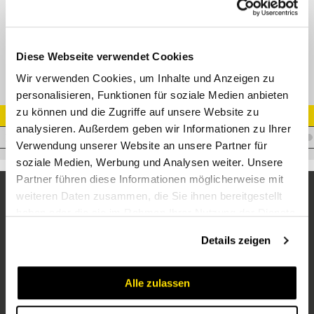
XTH-ED T-Schwenkverschraubung mit Weichdichtung, Edelstahl
Diese Webseite verwendet Cookies
Wir verwenden Cookies, um Inhalte und Anzeigen zu
personalisieren, Funktionen für soziale Medien anbieten
zu können und die Zugriffe auf unsere Website zu
Artikel Nr.
analysieren. Außerdem geben wir Informationen zu Ihrer
V.XTHLL08R1/8WDVA
Verwendung unserer Website an unsere Partner für
soziale Medien, Werbung und Analysen weiter. Unsere
Partner führen diese Informationen möglicherweise mit
weiteren Daten zusammen, die Sie ihnen bereitgestellt
haben oder die sie im Rahmen Ihrer Nutzung der Dienste
gesammelt haben.
Details zeigen
Alle zulassen
Unternehmen