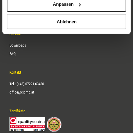
Anpassen
Über uns
Karriere
Ablehnen
Service
Downloads
FAQ
Kontakt
Tel.: (+43) 07221 63430
office@cicmp.at
Zertifikate