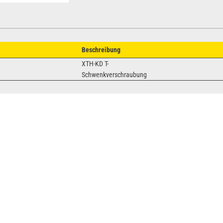
Beschreibung
XTH-KD T-
Schwenkverschraubung