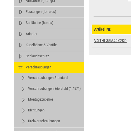
Armaturen (fittings)
Fassungen (ferrules)
Schläuche (hoses)
Artikel Nr.
Adapter
V.XTHL35M42X2KD
Kugelhähne & Ventile
Schlauchschutz
Verschraubungen
Verschraubungen Standard
Verschraubungen Edelstahl (1.4571)
Montagezubehör
Dichtungen
Drehverschraubungen