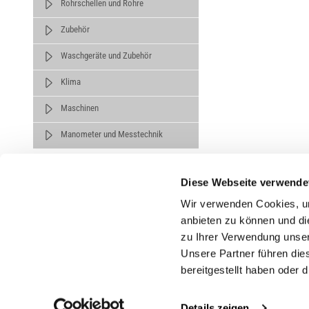
Rohrschellen und Rohre
Zubehör
Waschgeräte und Zubehör
Klima
Maschinen
Manometer und Messtechnik
Diese Webseite verwende
Wir verwenden Cookies, um
anbieten zu können und di
zu Ihrer Verwendung unser
Untern
Unsere Partner führen die
bereitgestellt haben oder
Über un
Karrier
Details zeigen