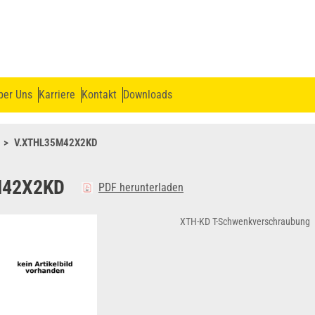
ber Uns
Karriere
Kontakt
Downloads
V.XTHL35M42X2KD
M42X2KD
PDF herunterladen
XTH-KD T-Schwenkverschraubung