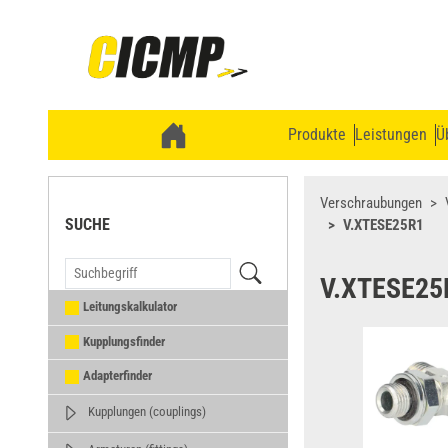
Produkte
Leistungen
Ü
Verschraubungen
SUCHE
V.XTESE25R1
V.XTESE25
Leitungskalkulator
Kupplungsfinder
Adapterfinder
Kupplungen (couplings)