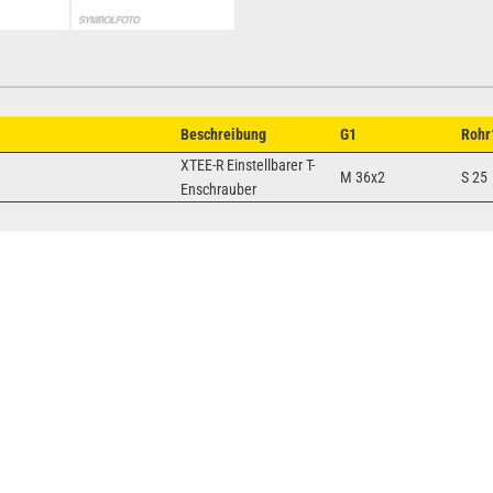
Beschreibung
G1
Rohr
XTEE-R Einstellbarer T-
M 36x2
S 25
Enschrauber