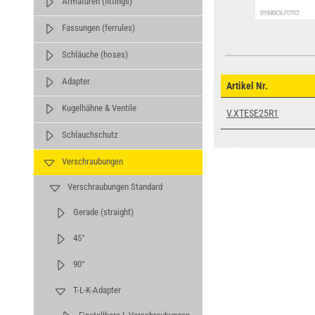
Armaturen (fittings)
Fassungen (ferrules)
Schläuche (hoses)
Adapter
Artikel Nr.
Kugelhähne & Ventile
V.XTESE25R1
Schlauchschutz
Verschraubungen
Verschraubungen Standard
Gerade (straight)
45°
90°
T-L-K-Adapter