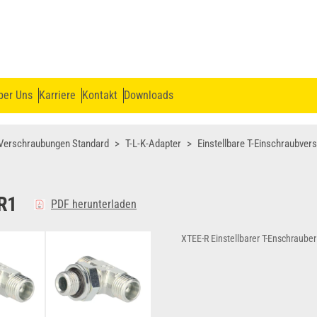
ber Uns
Karriere
Kontakt
Downloads
Verschraubungen Standard
T-L-K-Adapter
Einstellbare T-Einschraubve
R1
PDF herunterladen
XTEE-R Einstellbarer T-Enschrauber