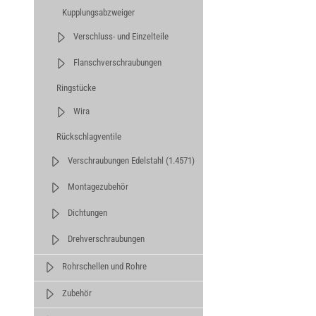
Kupplungsabzweiger
Verschluss- und Einzelteile
Flanschverschraubungen
Ringstücke
Wira
Rückschlagventile
Verschraubungen Edelstahl (1.4571)
Montagezubehör
Dichtungen
Drehverschraubungen
Rohrschellen und Rohre
Zubehör