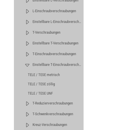
Einstellbare L-Verschraubungen
L-Einschraubverschraubungen
Einstellbare L-Einschraubverschraubungen
T-Verschraubungen
Einstellbare T-Verschraubungen
T-Einschraubverschraubungen
Einstellbare T-Einschraubverschraubungen
TELE / TESE metrisch
TELE / TESE zöllig
TELE / TESE UNF
T-Reduzierverschraubungen
T-Schwenkverschraubungen
Kreuz-Verschraubungen