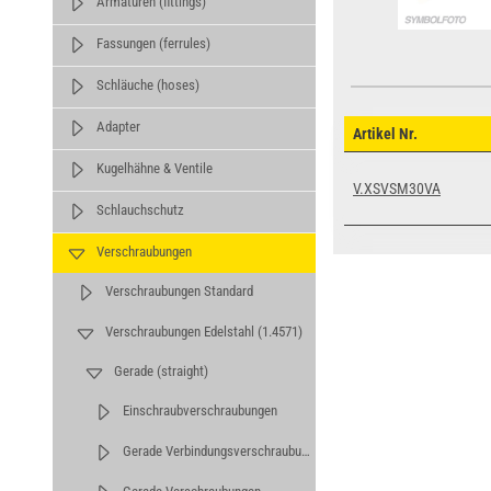
Armaturen (fittings)
Fassungen (ferrules)
Schläuche (hoses)
Adapter
Artikel Nr.
Kugelhähne & Ventile
V.XSVSM30VA
Schlauchschutz
Verschraubungen
Verschraubungen Standard
Verschraubungen Edelstahl (1.4571)
Gerade (straight)
Einschraubverschraubungen
Gerade Verbindungsverschraubungen