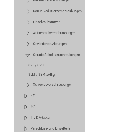
Gerade Verschraubungen
Konus-Reduzierverschraubungen
Einschraubstutzen
Aufschraubverschraubungen
Gewindereduzierungen
Gerade Schottverschraubungen
SVL / SVS
SLM / SSM zöllig
Schweissverschraubungen
45°
90°
T-L-K-Adapter
Verschluss- und Einzelteile