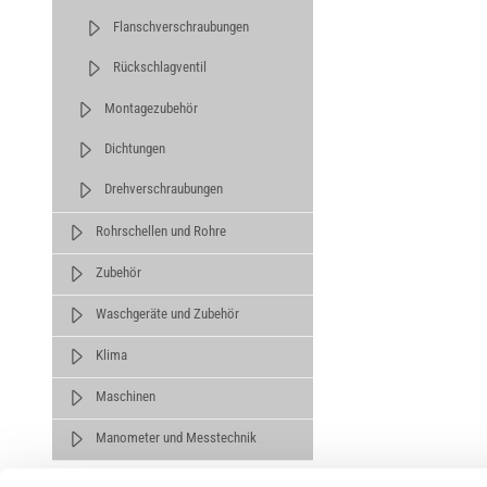
Flanschverschraubungen
Rückschlagventil
Montagezubehör
Dichtungen
Drehverschraubungen
Rohrschellen und Rohre
Zubehör
Waschgeräte und Zubehör
Klima
Maschinen
Manometer und Messtechnik