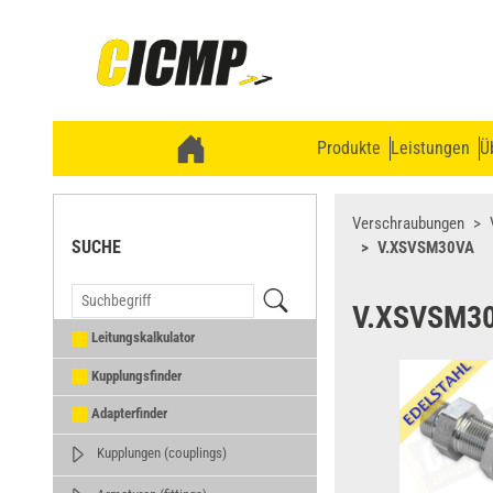
Produkte
Leistungen
Ü
Verschraubungen
SUCHE
V.XSVSM30VA
V.XSVSM3
Leitungskalkulator
Kupplungsfinder
Adapterfinder
Kupplungen (couplings)