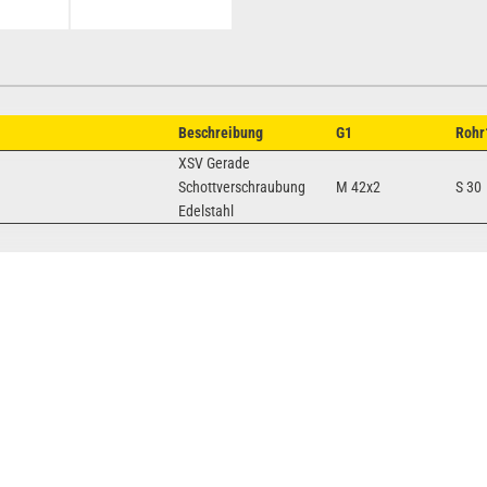
Beschreibung
G1
Rohr
XSV Gerade
Schottverschraubung
M 42x2
S 30
Edelstahl