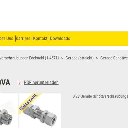
ber Uns
Karriere
Kontakt
Downloads
Verschraubungen Edelstahl (1.4571)
Gerade (straight)
Gerade Schottv
0VA
PDF herunterladen
XSV Gerade Schottverschraubung 