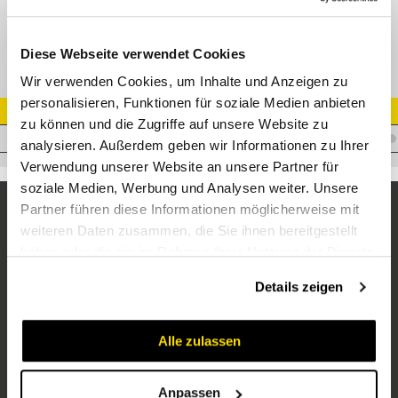
XRHZ-M Rückschlagventil metrisch mit Weichdichtung
Diese Webseite verwendet Cookies
Wir verwenden Cookies, um Inhalte und Anzeigen zu
personalisieren, Funktionen für soziale Medien anbieten
Artikel Nr.
zu können und die Zugriffe auf unsere Website zu
V.XRHZL35M42X2WD
analysieren. Außerdem geben wir Informationen zu Ihrer
Verwendung unserer Website an unsere Partner für
soziale Medien, Werbung und Analysen weiter. Unsere
Partner führen diese Informationen möglicherweise mit
weiteren Daten zusammen, die Sie ihnen bereitgestellt
haben oder die sie im Rahmen Ihrer Nutzung der Dienste
gesammelt haben.
Details zeigen
Alle zulassen
Unternehmen
Über uns
Anpassen