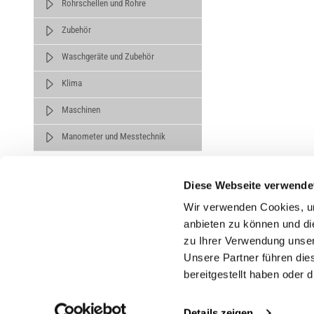
Rohrschellen und Rohre
Zubehör
Waschgeräte und Zubehör
Klima
Maschinen
Manometer und Messtechnik
Diese Webseite verwende
Wir verwenden Cookies, um
anbieten zu können und di
zu Ihrer Verwendung unser
Untern
Unsere Partner führen die
bereitgestellt haben oder
Über un
Karrier
Details zeigen