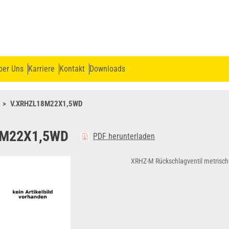
ber Uns
Karriere
Kontakt
Downloads
V.XRHZL18M22X1,5WD
8M22X1,5WD
PDF herunterladen
XRHZ-M Rückschlagventil metrisch