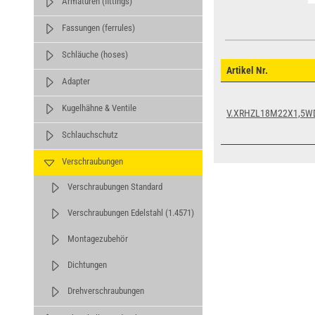
Armaturen (fittings)
Fassungen (ferrules)
Schläuche (hoses)
Artikel Nr.
Adapter
Kugelhähne & Ventile
V.XRHZL18M22X1,5W
Schlauchschutz
Verschraubungen
Verschraubungen Standard
Verschraubungen Edelstahl (1.4571)
Montagezubehör
Dichtungen
Drehverschraubungen