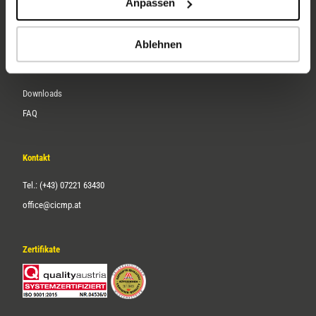
Anpassen
Über uns
Karriere
Ablehnen
Service
Downloads
FAQ
Kontakt
Tel.: (+43) 07221 63430
office@cicmp.at
Zertifikate