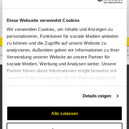
XEL Einstellbare L-Verschraubung
Diese Webseite verwendet Cookies
Wir verwenden Cookies, um Inhalte und Anzeigen zu
personalisieren, Funktionen für soziale Medien anbieten
Artikel Nr.
zu können und die Zugriffe auf unsere Website zu
analysieren. Außerdem geben wir Informationen zu Ihrer
V.XLEDL35
Verwendung unserer Website an unsere Partner für
soziale Medien, Werbung und Analysen weiter. Unsere
Partner führen diese Informationen möglicherweise mit
weiteren Daten zusammen, die Sie ihnen bereitgestellt
haben oder die sie im Rahmen Ihrer Nutzung der Dienste
gesammelt haben.
Details zeigen
Alle zulassen
Unternehmen