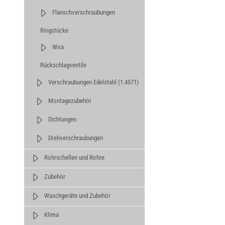
Flanschverschraubungen
Ringstücke
Wira
Rückschlagventile
Verschraubungen Edelstahl (1.4571)
Montagezubehör
Dichtungen
Drehverschraubungen
Rohrschellen und Rohre
Zubehör
Waschgeräte und Zubehör
Klima