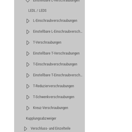
Einstellbare L-Verschraubungen
LEDL / LEDS
L-Einschraubverschraubungen
Einstellbare L-Einschraubverschraubungen
T-Verschraubungen
Einstellbare T-Verschraubungen
T-Einschraubverschraubungen
Einstellbare T-Einschraubverschraubungen
T-Reduzierverschraubungen
T-Schwenkverschraubungen
Kreuz-Verschraubungen
Kupplungsabzweiger
Verschluss- und Einzelteile