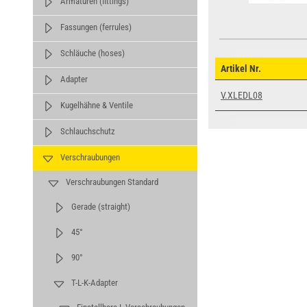
Armaturen (fittings)
Fassungen (ferrules)
Schläuche (hoses)
Artikel Nr.
Adapter
V.XLEDL08
Kugelhähne & Ventile
Schlauchschutz
Verschraubungen
Verschraubungen Standard
Gerade (straight)
45°
90°
T-L-K-Adapter