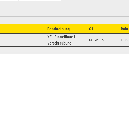
Beschreibung
G1
Rohr
XEL Einstellbare L-
M 14x1,5
L 08
Verschraubung