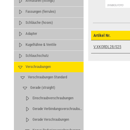
Armaturen (fittings)
Fassungen (ferrules)
Schläuche (hoses)
Adapter
Artikel Nr.
Kugelhähne & Ventile
V.XKORDL28/S25
Schlauchschutz
Verschraubungen
Verschraubungen Standard
Gerade (straight)
Einschraubverschraubungen
Gerade Verbindungsverschraubungen
Gerade Verschraubungen