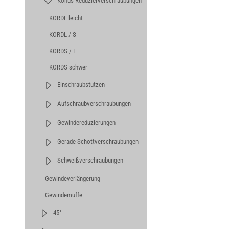
Konus-Reduzierverschraubungen
KORDL leicht
KORDL / S
KORDS / L
KORDS schwer
Einschraubstutzen
Aufschraubverschraubungen
Gewindereduzierungen
Gerade Schottverschraubungen
Schweißverschraubungen
Gewindeverlängerung
Gewindemuffe
45°