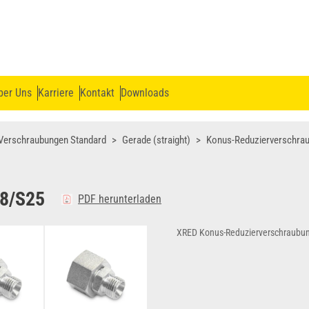
ber Uns
Karriere
Kontakt
Downloads
Verschraubungen Standard
Gerade (straight)
Konus-Reduzierverschra
8/S25
PDF herunterladen
XRED Konus-Reduzierverschraubu