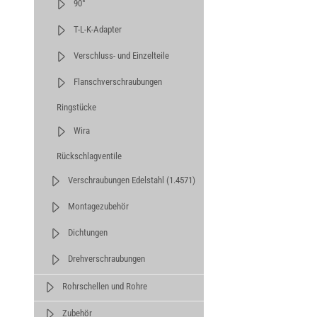
90°
T-L-K-Adapter
Verschluss- und Einzelteile
Flanschverschraubungen
Ringstücke
Wira
Rückschlagventile
Verschraubungen Edelstahl (1.4571)
Montagezubehör
Dichtungen
Drehverschraubungen
Rohrschellen und Rohre
Zubehör