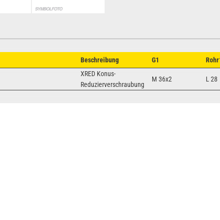
Beschreibung
G1
Rohr
XRED Konus-
M 36x2
L 28
Reduzierverschraubung