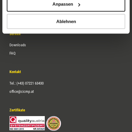
Anpassen
Über uns
Karriere
Ablehnen
Service
Downloads
FAQ
Kontakt
Tel.: (+43) 07221 63430
office@cicmp.at
Zertifikate