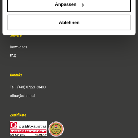
Anpassen
Über uns
Karriere
Ablehnen
Service
Downloads
FAQ
Kontakt
Tel.: (+43) 07221 63430
office@cicmp.at
Zertifikate