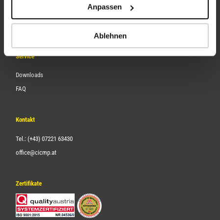
Anpassen
Über uns
Karriere
Ablehnen
Service
Downloads
FAQ
Kontakt
Tel.: (+43) 07221 63430
office@cicmp.at
Zertifikate