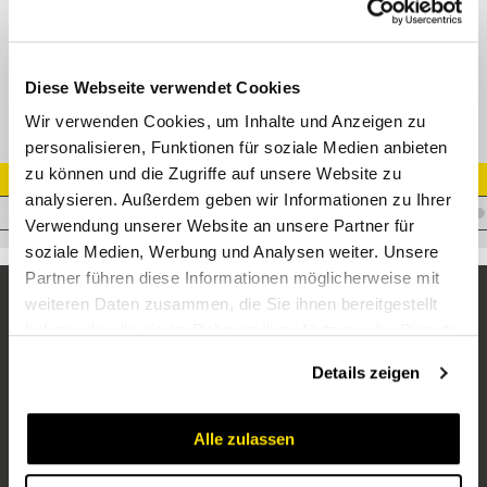
XGFS Gerade Flanschv. HF + Sch. M10x30 u. O-Ring 1 1/4" - 3000 PSI
Diese Webseite verwendet Cookies
Wir verwenden Cookies, um Inhalte und Anzeigen zu
personalisieren, Funktionen für soziale Medien anbieten
zu können und die Zugriffe auf unsere Website zu
Artikel Nr.
analysieren. Außerdem geben wir Informationen zu Ihrer
V.XGFS35/28L
Verwendung unserer Website an unsere Partner für
soziale Medien, Werbung und Analysen weiter. Unsere
Partner führen diese Informationen möglicherweise mit
weiteren Daten zusammen, die Sie ihnen bereitgestellt
haben oder die sie im Rahmen Ihrer Nutzung der Dienste
gesammelt haben.
Details zeigen
Alle zulassen
Unternehmen