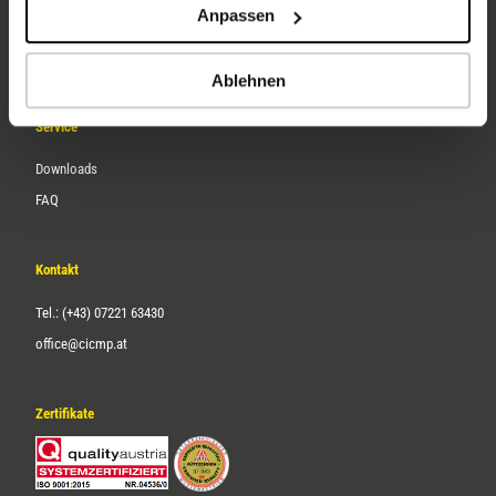
Anpassen
Über uns
Karriere
Ablehnen
Service
Downloads
FAQ
Kontakt
Tel.: (+43) 07221 63430
office@cicmp.at
Zertifikate