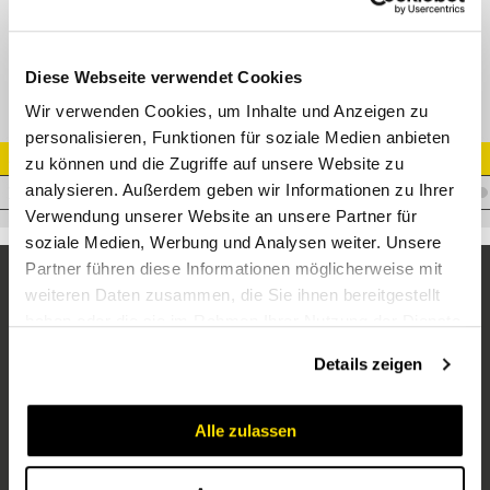
XESV-OMD Einschweiß-Schottverschraubung
Diese Webseite verwendet Cookies
Wir verwenden Cookies, um Inhalte und Anzeigen zu
personalisieren, Funktionen für soziale Medien anbieten
Artikel Nr.
zu können und die Zugriffe auf unsere Website zu
analysieren. Außerdem geben wir Informationen zu Ihrer
V.XESVL12
Verwendung unserer Website an unsere Partner für
soziale Medien, Werbung und Analysen weiter. Unsere
Partner führen diese Informationen möglicherweise mit
weiteren Daten zusammen, die Sie ihnen bereitgestellt
haben oder die sie im Rahmen Ihrer Nutzung der Dienste
gesammelt haben.
Details zeigen
Alle zulassen
Unternehmen