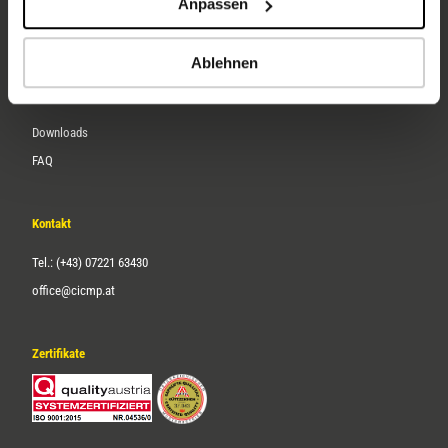
Anpassen
Über uns
Karriere
Ablehnen
Service
Downloads
FAQ
Kontakt
Tel.: (+43) 07221 63430
office@cicmp.at
Zertifikate