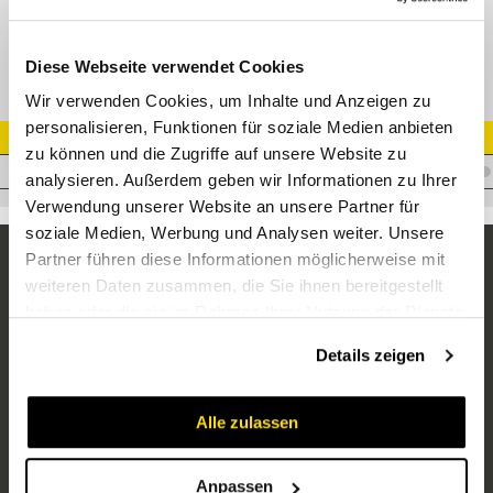
XDSVT-R Drosselfr. T-Schwenkverschr.
Diese Webseite verwendet Cookies
Wir verwenden Cookies, um Inhalte und Anzeigen zu
personalisieren, Funktionen für soziale Medien anbieten
Artikel Nr.
zu können und die Zugriffe auf unsere Website zu
V.XDTSVL28R1
analysieren. Außerdem geben wir Informationen zu Ihrer
Verwendung unserer Website an unsere Partner für
soziale Medien, Werbung und Analysen weiter. Unsere
Partner führen diese Informationen möglicherweise mit
weiteren Daten zusammen, die Sie ihnen bereitgestellt
haben oder die sie im Rahmen Ihrer Nutzung der Dienste
gesammelt haben.
Details zeigen
Alle zulassen
Unternehmen
Über uns
Anpassen