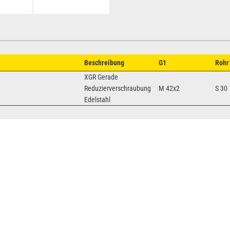
Beschreibung
G1
Rohr
XGR Gerade
Reduzierverschraubung
M 42x2
S 30
Edelstahl