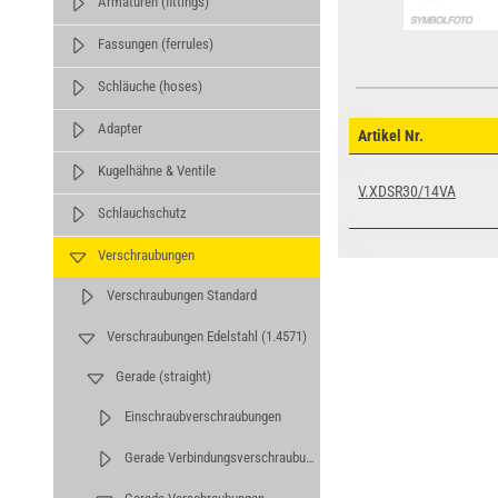
Armaturen (fittings)
Fassungen (ferrules)
Schläuche (hoses)
Adapter
Artikel Nr.
Kugelhähne & Ventile
V.XDSR30/14VA
Schlauchschutz
Verschraubungen
Verschraubungen Standard
Verschraubungen Edelstahl (1.4571)
Gerade (straight)
Einschraubverschraubungen
Gerade Verbindungsverschraubungen