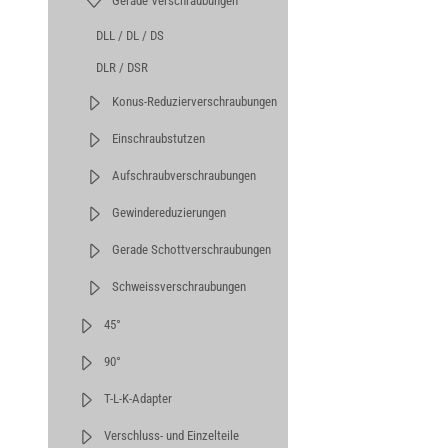
Gerade Verschraubungen
DLL / DL / DS
DLR / DSR
Konus-Reduzierverschraubungen
Einschraubstutzen
Aufschraubverschraubungen
Gewindereduzierungen
Gerade Schottverschraubungen
Schweissverschraubungen
45°
90°
T-L-K-Adapter
Verschluss- und Einzelteile