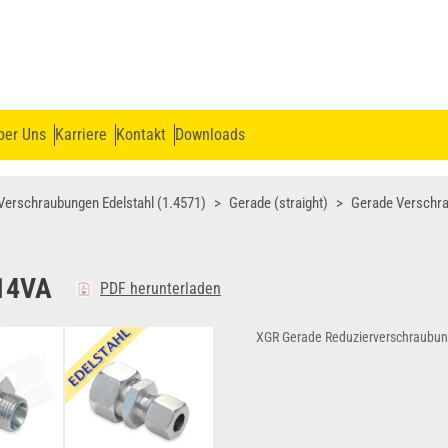
ber Uns
Karriere
Kontakt
Downloads
Verschraubungen Edelstahl (1.4571)
Gerade (straight)
Gerade Verschr
14VA
PDF herunterladen
XGR Gerade Reduzierverschraubun