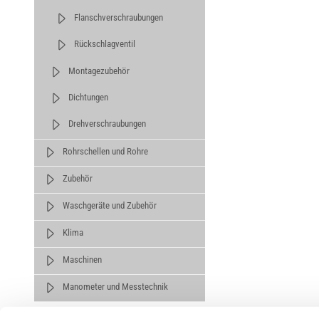
Flanschverschraubungen
Rückschlagventil
Montagezubehör
Dichtungen
Drehverschraubungen
Rohrschellen und Rohre
Zubehör
Waschgeräte und Zubehör
Klima
Maschinen
Manometer und Messtechnik