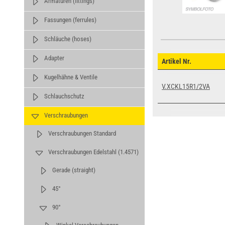
Armaturen (fittings)
Fassungen (ferrules)
Schläuche (hoses)
Adapter
Artikel Nr.
Kugelhähne & Ventile
V.XCKL15R1/2VA
Schlauchschutz
Verschraubungen
Verschraubungen Standard
Verschraubungen Edelstahl (1.4571)
Gerade (straight)
45°
90°