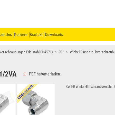
ber Uns
Karriere
Kontakt
Downloads
Verschraubungen Edelstahl (1.4571)
90°
Winkel-Einschraubverschraub
1/2VA
PDF herunterladen
XWE-R Winkel-Einschraubverschr. E