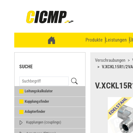
Produkte
Leistungen
Ü
Verschraubungen
SUCHE
V.XCKL15R1/2VA
V.XCKL15R
Leitungskalkulator
Kupplungsfinder
Adapterfinder
Kupplungen (couplings)