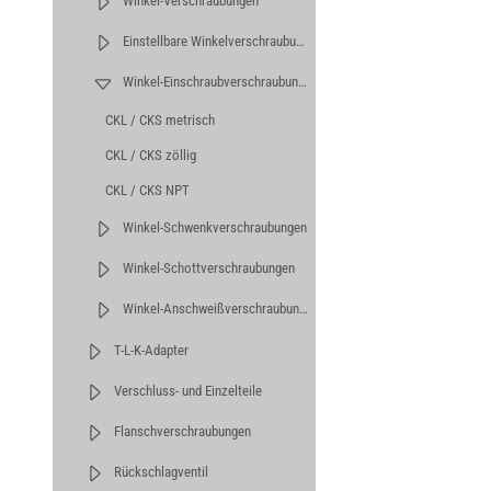
Winkel-Verschraubungen
Einstellbare Winkelverschraubungen
Winkel-Einschraubverschraubungen
CKL / CKS metrisch
CKL / CKS zöllig
CKL / CKS NPT
Winkel-Schwenkverschraubungen
Winkel-Schottverschraubungen
Winkel-Anschweißverschraubungen
T-L-K-Adapter
Verschluss- und Einzelteile
Flanschverschraubungen
Rückschlagventil