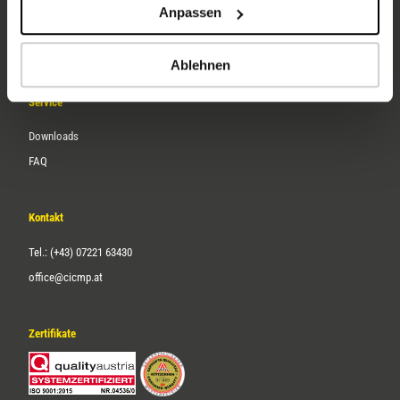
Anpassen
Über uns
Karriere
Ablehnen
Service
Downloads
FAQ
Kontakt
Tel.: (+43) 07221 63430
office@cicmp.at
Zertifikate