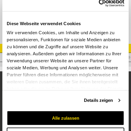
XGE-M-ED Gerade Einschraubverschr. mit Weichdichtung
Diese Webseite verwendet Cookies
Wir verwenden Cookies, um Inhalte und Anzeigen zu
personalisieren, Funktionen für soziale Medien anbieten
zu können und die Zugriffe auf unsere Website zu
Artikel Nr.
analysieren. Außerdem geben wir Informationen zu Ihrer
V.XAS38M48X2WD
Verwendung unserer Website an unsere Partner für
soziale Medien, Werbung und Analysen weiter. Unsere
Partner führen diese Informationen möglicherweise mit
weiteren Daten zusammen, die Sie ihnen bereitgestellt
haben oder die sie im Rahmen Ihrer Nutzung der Dienste
gesammelt haben.
Details zeigen
Alle zulassen
Unternehmen