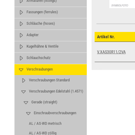
Armaturen (fittings)
Fassungen (ferrules)
Schläuche (hoses)
Adapter
Artikel Nr.
Kugelhähne & Ventile
V.XAS30R11/2VA
Schlauchschutz
Verschraubungen
Verschraubungen Standard
Verschraubungen Edelstahl (1.4571)
Gerade (straight)
Einschraubverschraubungen
AL / AS-WD metrisch
AL / AS-WD zöllig