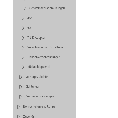
Schweissverschraubungen
45°
90°
T-L-K-Adapter
Verschluss- und Einzelteile
Flanschverschraubungen
Rückschlagventil
Montagezubehör
Dichtungen
Drehverschraubungen
Rohrschellen und Rohre
Zubehör