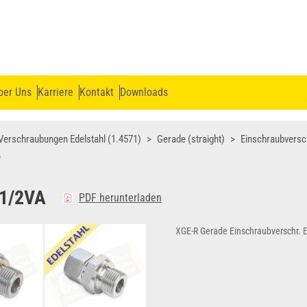
ber Uns
Karriere
Kontakt
Downloads
Verschraubungen Edelstahl (1.4571)
Gerade (straight)
Einschraubvers
A
1/2VA
PDF herunterladen
XGE-R Gerade Einschraubverschr. E