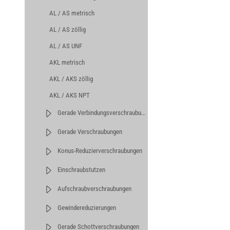
AL / AS metrisch
AL / AS zöllig
AL / AS UNF
AKL metrisch
AKL / AKS zöllig
AKL / AKS NPT
Gerade Verbindungsverschraubungen
Gerade Verschraubungen
Konus-Reduzierverschraubungen
Einschraubstutzen
Aufschraubverschraubungen
Gewindereduzierungen
Gerade Schottverschraubungen