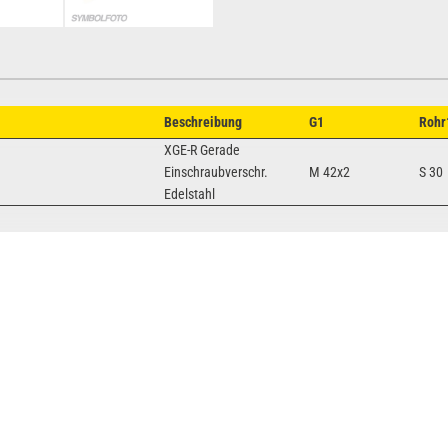
Beschreibung
G1
Rohr
XGE-R Gerade
Einschraubverschr.
M 42x2
S 30
Edelstahl