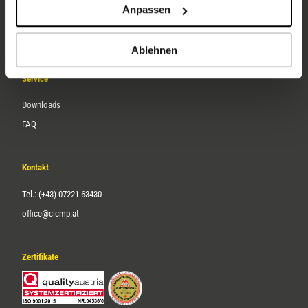
Anpassen
Über uns
Karriere
Ablehnen
Service
Downloads
FAQ
Kontakt
Tel.: (+43) 07221 63430
office@cicmp.at
Zertifikate