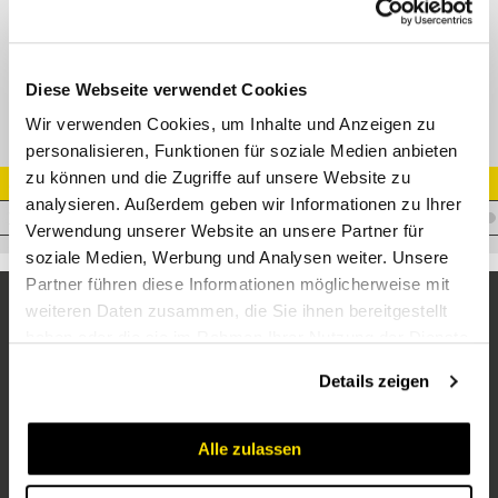
XGE-R-ED Gerade Einschraubverschr. mit Weichdichtung
Diese Webseite verwendet Cookies
Wir verwenden Cookies, um Inhalte und Anzeigen zu
personalisieren, Funktionen für soziale Medien anbieten
zu können und die Zugriffe auf unsere Website zu
Artikel Nr.
analysieren. Außerdem geben wir Informationen zu Ihrer
V.XAS16R3/4WD
Verwendung unserer Website an unsere Partner für
soziale Medien, Werbung und Analysen weiter. Unsere
Partner führen diese Informationen möglicherweise mit
weiteren Daten zusammen, die Sie ihnen bereitgestellt
haben oder die sie im Rahmen Ihrer Nutzung der Dienste
gesammelt haben.
Details zeigen
Alle zulassen
Unternehmen