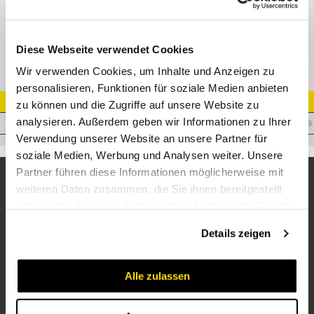
XGE-R Gerade Einschraubverschr.
Diese Webseite verwendet Cookies
Wir verwenden Cookies, um Inhalte und Anzeigen zu
personalisieren, Funktionen für soziale Medien anbieten
Artikel Nr.
zu können und die Zugriffe auf unsere Website zu
analysieren. Außerdem geben wir Informationen zu Ihrer
V.XAS10R1/2
Verwendung unserer Website an unsere Partner für
soziale Medien, Werbung und Analysen weiter. Unsere
Partner führen diese Informationen möglicherweise mit
weiteren Daten zusammen, die Sie ihnen bereitgestellt
haben oder die sie im Rahmen Ihrer Nutzung der Dienste
gesammelt haben.
Details zeigen
Alle zulassen
Unternehmen