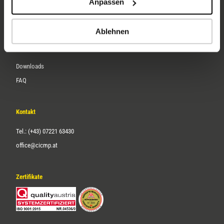
Anpassen
Über uns
Karriere
Ablehnen
Service
Downloads
FAQ
Kontakt
Tel.: (+43) 07221 63430
office@cicmp.at
Zertifikate