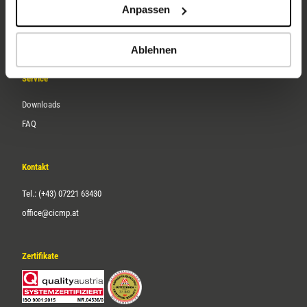
Anpassen
Über uns
Karriere
Ablehnen
Service
Downloads
FAQ
Kontakt
Tel.: (+43) 07221 63430
office@cicmp.at
Zertifikate