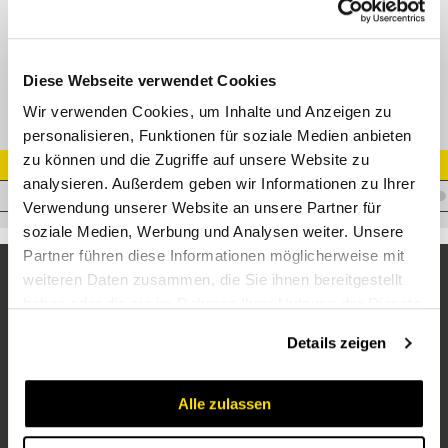
XGE-UNF Gerade Einschraubverschr. Edelstahl
Diese Webseite verwendet Cookies
Wir verwenden Cookies, um Inhalte und Anzeigen zu
personalisieren, Funktionen für soziale Medien anbieten
zu können und die Zugriffe auf unsere Website zu
Artikel Nr.
analysieren. Außerdem geben wir Informationen zu Ihrer
V.XAL22-15/16UNFVA
Verwendung unserer Website an unsere Partner für
soziale Medien, Werbung und Analysen weiter. Unsere
Partner führen diese Informationen möglicherweise mit
weiteren Daten zusammen, die Sie ihnen bereitgestellt
haben oder die sie im Rahmen Ihrer Nutzung der Dienste
gesammelt haben.
Details zeigen
Alle zulassen
Unternehmen