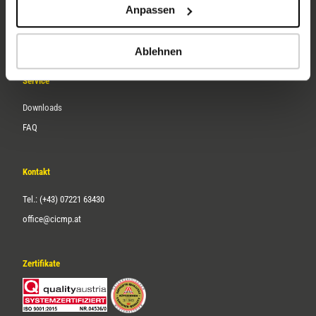
Anpassen
Über uns
Karriere
Ablehnen
Service
Downloads
FAQ
Kontakt
Tel.: (+43) 07221 63430
office@cicmp.at
Zertifikate