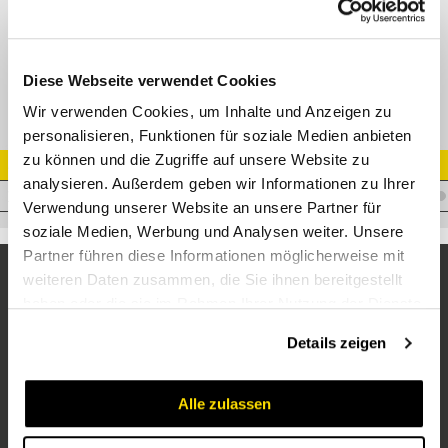
XGE-R Gerade Einschraubverschr. Edelstahl
Diese Webseite verwendet Cookies
Wir verwenden Cookies, um Inhalte und Anzeigen zu
personalisieren, Funktionen für soziale Medien anbieten
zu können und die Zugriffe auf unsere Website zu
Artikel Nr.
analysieren. Außerdem geben wir Informationen zu Ihrer
V.XAL18R3/4VA
Verwendung unserer Website an unsere Partner für
soziale Medien, Werbung und Analysen weiter. Unsere
Partner führen diese Informationen möglicherweise mit
weiteren Daten zusammen, die Sie ihnen bereitgestellt
haben oder die sie im Rahmen Ihrer Nutzung der Dienste
gesammelt haben.
Details zeigen
Alle zulassen
Unternehmen