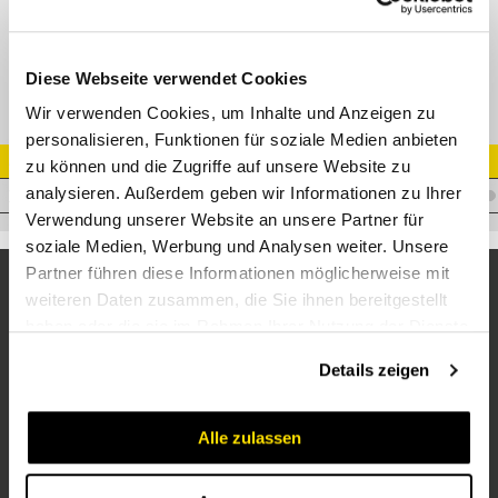
XGE-R Gerade Einschraubverschr.
Diese Webseite verwendet Cookies
Wir verwenden Cookies, um Inhalte und Anzeigen zu
personalisieren, Funktionen für soziale Medien anbieten
Artikel Nr.
zu können und die Zugriffe auf unsere Website zu
analysieren. Außerdem geben wir Informationen zu Ihrer
V.XAL18R3/4
Verwendung unserer Website an unsere Partner für
soziale Medien, Werbung und Analysen weiter. Unsere
Partner führen diese Informationen möglicherweise mit
weiteren Daten zusammen, die Sie ihnen bereitgestellt
haben oder die sie im Rahmen Ihrer Nutzung der Dienste
gesammelt haben.
Details zeigen
Alle zulassen
Unternehmen