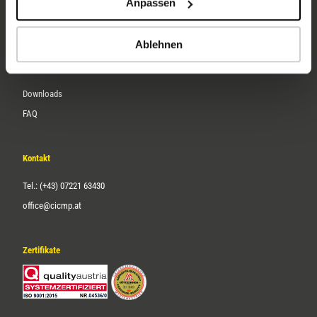
Anpassen
Über uns
Karriere
Ablehnen
Service
Downloads
FAQ
Kontakt
Tel.: (+43) 07221 63430
office@cicmp.at
Zertifikate