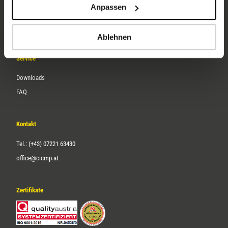
Anpassen
Über uns
Karriere
Ablehnen
Service
Downloads
FAQ
Kontakt
Tel.: (+43) 07221 63430
office@cicmp.at
Zertifikate