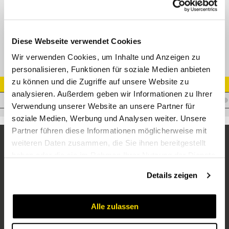
XGE-M-ED Gerade Einschraubverschr. mit Weichdichtung, Edelstahl
Diese Webseite verwendet Cookies
Wir verwenden Cookies, um Inhalte und Anzeigen zu
personalisieren, Funktionen für soziale Medien anbieten
zu können und die Zugriffe auf unsere Website zu
Artikel Nr.
analysieren. Außerdem geben wir Informationen zu Ihrer
V.XAL08M16X1,5WDVA
Verwendung unserer Website an unsere Partner für
soziale Medien, Werbung und Analysen weiter. Unsere
Partner führen diese Informationen möglicherweise mit
weiteren Daten zusammen, die Sie ihnen bereitgestellt
haben oder die sie im Rahmen Ihrer Nutzung der Dienste
gesammelt haben.
Details zeigen
Alle zulassen
Unternehmen