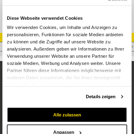
24-SDS-LL6-R1/4T
Diese Webseite verwendet Cookies
Wir verwenden Cookies, um Inhalte und Anzeigen zu
personalisieren, Funktionen für soziale Medien anbieten
Artikel Nr.
zu können und die Zugriffe auf unsere Website zu
V.XAKLL06R1/4-ZN
analysieren. Außerdem geben wir Informationen zu Ihrer
Verwendung unserer Website an unsere Partner für
soziale Medien, Werbung und Analysen weiter. Unsere
Partner führen diese Informationen möglicherweise mit
weiteren Daten zusammen, die Sie ihnen bereitgestellt
haben oder die sie im Rahmen Ihrer Nutzung der Dienste
gesammelt haben.
Details zeigen
Alle zulassen
Unternehmen
Über uns
Anpassen