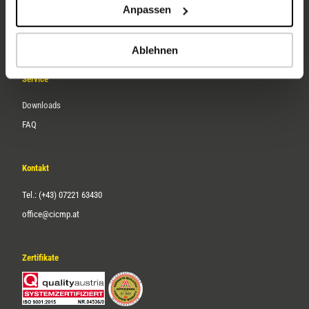
Anpassen
Über uns
Karriere
Ablehnen
Service
Downloads
FAQ
Kontakt
Tel.: (+43) 07221 63430
office@cicmp.at
Zertifikate