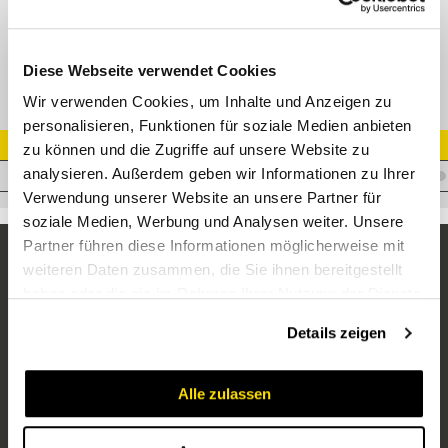
WFS Winkel-Flanschverschraubung 1 1/4" - 6000 PSI
Diese Webseite verwendet Cookies
Wir verwenden Cookies, um Inhalte und Anzeigen zu
personalisieren, Funktionen für soziale Medien anbieten
Artikel Nr.
zu können und die Zugriffe auf unsere Website zu
analysieren. Außerdem geben wir Informationen zu Ihrer
V.WFS65/30S
Verwendung unserer Website an unsere Partner für
soziale Medien, Werbung und Analysen weiter. Unsere
Partner führen diese Informationen möglicherweise mit
weiteren Daten zusammen, die Sie ihnen bereitgestellt
haben oder die sie im Rahmen Ihrer Nutzung der Dienste
gesammelt haben.
Details zeigen
Alle zulassen
Unternehmen