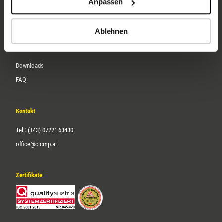
Anpassen
Über uns
Karriere
Ablehnen
Service
Downloads
FAQ
Kontakt
Tel.: (+43) 07221 63430
office@cicmp.at
Zertifikate