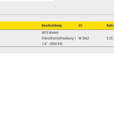
Beschreibung
G1
Rohr
WFS Winkel-
Flanschverschraubung 1
M 36x2
S 25
1/4" - 3000 PSI