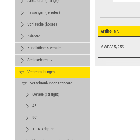
Armaturen (fittings)
Fassungen (ferrules)
Schläuche (hoses)
Artikel Nr.
Adapter
V.WFS35/25S
Kugelhähne & Ventile
Schlauchschutz
Verschraubungen
Verschraubungen Standard
Gerade (straight)
45°
90°
T-L-K-Adapter