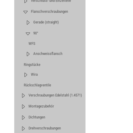
Verschluss- und Einzelteile
Flanschverschraubungen
Gerade (straight)
90°
WFS
Anschweissflansch
Ringstücke
Wira
Rückschlagventile
Verschraubungen Edelstahl (1.4571)
Montagezubehör
Dichtungen
Drehverschraubungen