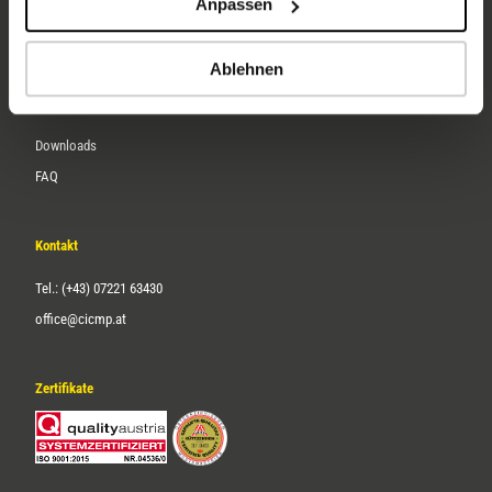
Anpassen
Über uns
Karriere
Ablehnen
Service
Downloads
FAQ
Kontakt
Tel.: (+43) 07221 63430
office@cicmp.at
Zertifikate