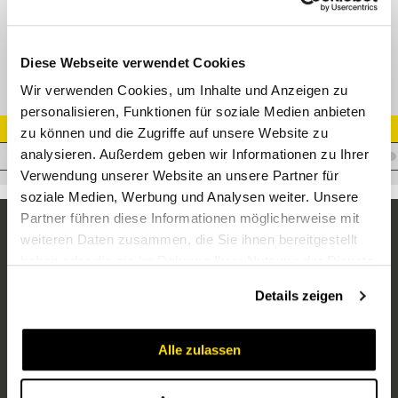
Hand-Vormontagestutzen 08S
Diese Webseite verwendet Cookies
Wir verwenden Cookies, um Inhalte und Anzeigen zu
personalisieren, Funktionen für soziale Medien anbieten
Artikel Nr.
zu können und die Zugriffe auf unsere Website zu
analysieren. Außerdem geben wir Informationen zu Ihrer
V.VORMOS08
Verwendung unserer Website an unsere Partner für
soziale Medien, Werbung und Analysen weiter. Unsere
Partner führen diese Informationen möglicherweise mit
weiteren Daten zusammen, die Sie ihnen bereitgestellt
haben oder die sie im Rahmen Ihrer Nutzung der Dienste
gesammelt haben.
Details zeigen
Alle zulassen
Unternehmen