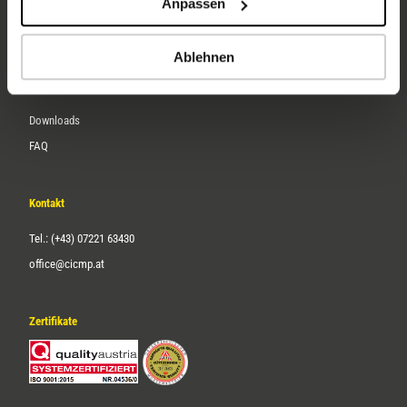
Anpassen
Über uns
Karriere
Ablehnen
Service
Downloads
FAQ
Kontakt
Tel.: (+43) 07221 63430
office@cicmp.at
Zertifikate