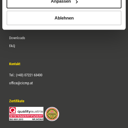
Anpassen
Über uns
Karriere
Ablehnen
Service
Downloads
FAQ
Kontakt
Tel.: (+43) 07221 63430
office@cicmp.at
Zertifikate