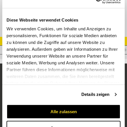
T T-Verschraubung Edelstahl
Diese Webseite verwendet Cookies
Wir verwenden Cookies, um Inhalte und Anzeigen zu
personalisieren, Funktionen für soziale Medien anbieten
Artikel Nr.
zu können und die Zugriffe auf unsere Website zu
analysieren. Außerdem geben wir Informationen zu Ihrer
V.TS10VA
Verwendung unserer Website an unsere Partner für
soziale Medien, Werbung und Analysen weiter. Unsere
Partner führen diese Informationen möglicherweise mit
weiteren Daten zusammen, die Sie ihnen bereitgestellt
haben oder die sie im Rahmen Ihrer Nutzung der Dienste
gesammelt haben.
Details zeigen
Alle zulassen
Unternehmen