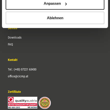
Anpassen
Über uns
Karriere
Ablehnen
Service
Downloads
FAQ
Kontakt
Tel.: (+43) 07221 63430
office@cicmp.at
Zertifikate