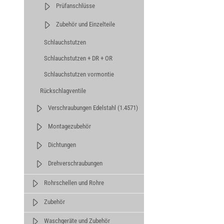
Prüfanschlüsse
Zubehör und Einzelteile
Schlauchstutzen
Schlauchstutzen + DR + OR
Schlauchstutzen vormontie
Rückschlagventile
Verschraubungen Edelstahl (1.4571)
Montagezubehör
Dichtungen
Drehverschraubungen
Rohrschellen und Rohre
Zubehör
Waschgeräte und Zubehör