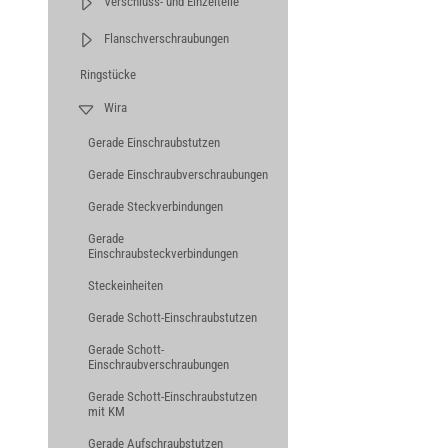
Verschluss- und Einzelteile
Flanschverschraubungen
Ringstücke
Wira
Gerade Einschraubstutzen
Gerade Einschraubverschraubungen
Gerade Steckverbindungen
Gerade
Einschraubsteckverbindungen
Steckeinheiten
Gerade Schott-Einschraubstutzen
Gerade Schott-
Einschraubverschraubungen
Gerade Schott-Einschraubstutzen
mit KM
Gerade Aufschraubstutzen