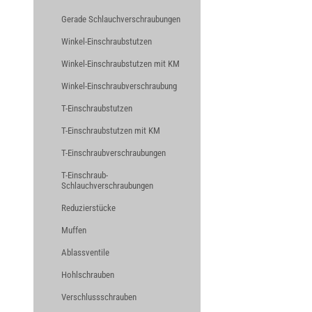
Gerade Schlauchverschraubungen
Winkel-Einschraubstutzen
Winkel-Einschraubstutzen mit KM
Winkel-Einschraubverschraubung
T-Einschraubstutzen
T-Einschraubstutzen mit KM
T-Einschraubverschraubungen
T-Einschraub-
Schlauchverschraubungen
Reduzierstücke
Muffen
Ablassventile
Hohlschrauben
Verschlussschrauben