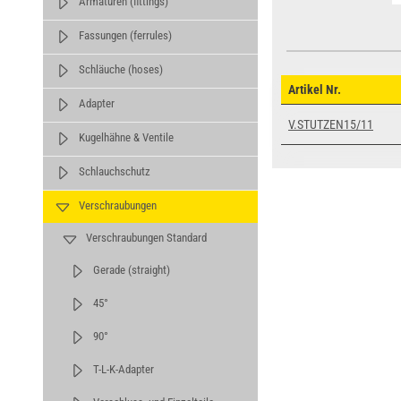
Armaturen (fittings)
Fassungen (ferrules)
Schläuche (hoses)
Artikel Nr.
Adapter
V.STUTZEN15/11
Kugelhähne & Ventile
Schlauchschutz
Verschraubungen
Verschraubungen Standard
Gerade (straight)
45°
90°
T-L-K-Adapter