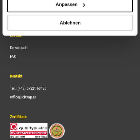
Anpassen
Über uns
Karriere
Ablehnen
Service
Downloads
FAQ
Kontakt
Tel.: (+43) 07221 63430
office@cicmp.at
Zertifikate