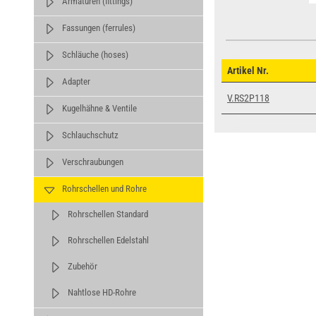
Armaturen (fittings)
Fassungen (ferrules)
Schläuche (hoses)
Artikel Nr.
Adapter
V.RS2P118
Kugelhähne & Ventile
Schlauchschutz
Verschraubungen
Rohrschellen und Rohre
Rohrschellen Standard
Rohrschellen Edelstahl
Zubehör
Nahtlose HD-Rohre