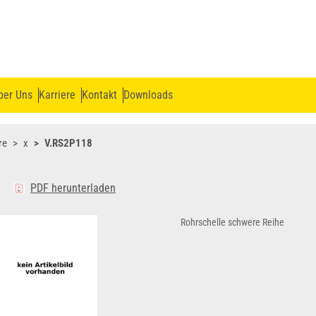
ber Uns
Karriere
Kontakt
Downloads
re
x
V.RS2P118
PDF herunterladen
Rohrschelle schwere Reihe