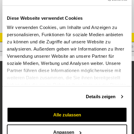
GP-SDS-G1E-IG3/4
Diese Webseite verwendet Cookies
Wir verwenden Cookies, um Inhalte und Anzeigen zu
personalisieren, Funktionen für soziale Medien anbieten
Artikel Nr.
zu können und die Zugriffe auf unsere Website zu
V.RIR1XR3/4WD-ZN
analysieren. Außerdem geben wir Informationen zu Ihrer
Verwendung unserer Website an unsere Partner für
soziale Medien, Werbung und Analysen weiter. Unsere
Partner führen diese Informationen möglicherweise mit
weiteren Daten zusammen, die Sie ihnen bereitgestellt
haben oder die sie im Rahmen Ihrer Nutzung der Dienste
gesammelt haben.
Details zeigen
Alle zulassen
Unternehmen
Über uns
Anpassen