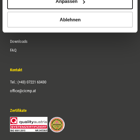
Anpassen
Über uns
Karriere
Ablehnen
Service
Downloads
FAQ
Kontakt
Tel.: (+43) 07221 63430
office@cicmp.at
Zertifikate