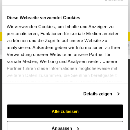
24-SWSDS-S20-G3/4B
Diese Webseite verwendet Cookies
Wir verwenden Cookies, um Inhalte und Anzeigen zu
personalisieren, Funktionen für soziale Medien anbieten
Artikel Nr.
zu können und die Zugriffe auf unsere Website zu
V.RAS20R3/4-ZN
analysieren. Außerdem geben wir Informationen zu Ihrer
Verwendung unserer Website an unsere Partner für
soziale Medien, Werbung und Analysen weiter. Unsere
Partner führen diese Informationen möglicherweise mit
weiteren Daten zusammen, die Sie ihnen bereitgestellt
haben oder die sie im Rahmen Ihrer Nutzung der Dienste
gesammelt haben.
Details zeigen
Alle zulassen
Unternehmen
Über uns
Anpassen