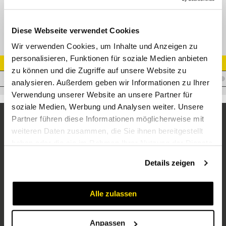
24-SWOSDS-S12-G3/8E
Diese Webseite verwendet Cookies
Wir verwenden Cookies, um Inhalte und Anzeigen zu
personalisieren, Funktionen für soziale Medien anbieten
Artikel Nr.
zu können und die Zugriffe auf unsere Website zu
V.RADS12R3/8WD-ZN
analysieren. Außerdem geben wir Informationen zu Ihrer
Verwendung unserer Website an unsere Partner für
soziale Medien, Werbung und Analysen weiter. Unsere
Partner führen diese Informationen möglicherweise mit
weiteren Daten zusammen, die Sie ihnen bereitgestellt
haben oder die sie im Rahmen Ihrer Nutzung der Dienste
gesammelt haben.
Details zeigen
Alle zulassen
Unternehmen
Über uns
Anpassen