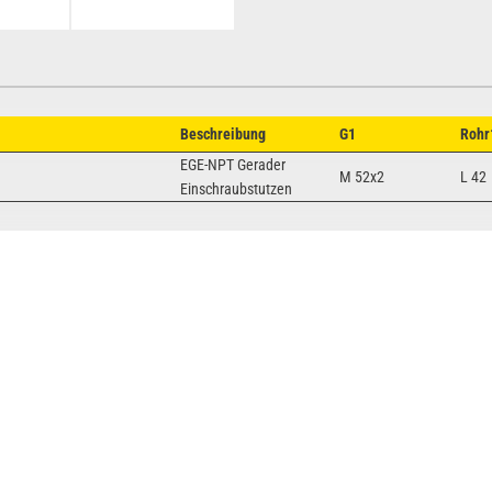
Beschreibung
G1
Rohr
EGE-NPT Gerader
M 52x2
L 42
Einschraubstutzen