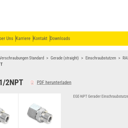
ber Uns
Karriere
Kontakt
Downloads
Verschraubungen Standard
Gerade (straight)
Einschraubstutzen
RA
PT
1/2NPT
PDF herunterladen
EGE-NPT Gerader Einschraubstutz