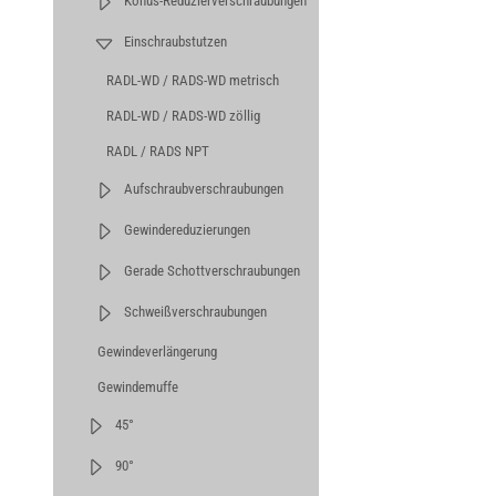
Konus-Reduzierverschraubungen
Einschraubstutzen
RADL-WD / RADS-WD metrisch
RADL-WD / RADS-WD zöllig
RADL / RADS NPT
Aufschraubverschraubungen
Gewindereduzierungen
Gerade Schottverschraubungen
Schweißverschraubungen
Gewindeverlängerung
Gewindemuffe
45°
90°