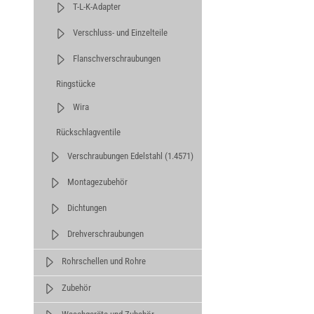
T-L-K-Adapter
Verschluss- und Einzelteile
Flanschverschraubungen
Ringstücke
Wira
Rückschlagventile
Verschraubungen Edelstahl (1.4571)
Montagezubehör
Dichtungen
Drehverschraubungen
Rohrschellen und Rohre
Zubehör