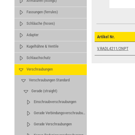
Armaturen (fittings)
Fassungen (ferrules)
Schläuche (hoses)
Adapter
Artikel Nr.
Kugelhähne & Ventile
V.RADL4211/2NPT
Schlauchschutz
Verschraubungen
Verschraubungen Standard
Gerade (straight)
Einschraubverschraubungen
Gerade Verbindungsverschraubungen
Gerade Verschraubungen