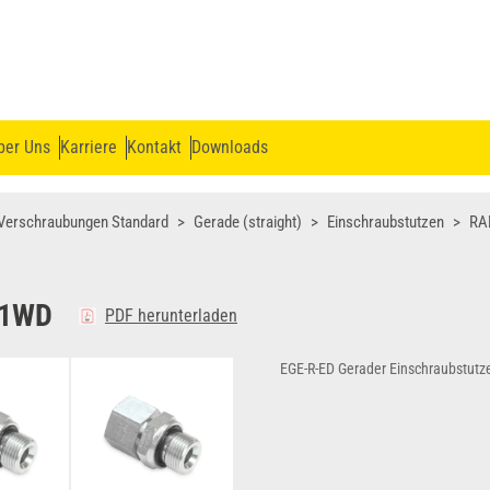
ber Uns
Karriere
Kontakt
Downloads
Verschraubungen Standard
Gerade (straight)
Einschraubstutzen
RA
R1WD
PDF herunterladen
EGE-R-ED Gerader Einschraubstutz