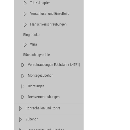
T-L-K-Adapter
Verschluss- und Einzelteile
Flanschverschraubungen
Ringstücke
Wira
Rückschlagventile
Verschraubungen Edelstahl (1.4571)
Montagezubehör
Dichtungen
Drehverschraubungen
Rohrschellen und Rohre
Zubehör