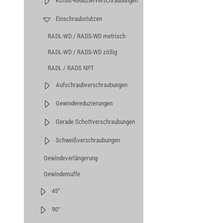
Konus-Reduzierverschraubungen
Einschraubstutzen
RADL-WD / RADS-WD metrisch
RADL-WD / RADS-WD zöllig
RADL / RADS NPT
Aufschraubverschraubungen
Gewindereduzierungen
Gerade Schottverschraubungen
Schweißverschraubungen
Gewindeverlängerung
Gewindemuffe
45°
90°