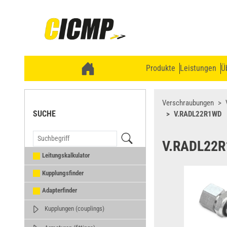
Produkte
Leistungen
Ü
Verschraubungen
SUCHE
V.RADL22R1WD
V.RADL22
Leitungskalkulator
Kupplungsfinder
Adapterfinder
Kupplungen (couplings)