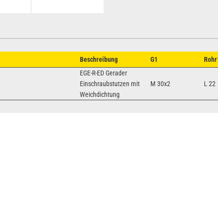
Beschreibung
G1
Rohr
EGE-R-ED Gerader
Einschraubstutzen mit
M 30x2
L 22
Weichdichtung