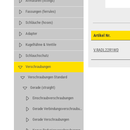
Armaturen (fittings)
Fassungen (ferrules)
Schläuche (hoses)
Adapter
Artikel Nr.
Kugelhähne & Ventile
V.RADL22R1WD
Schlauchschutz
Verschraubungen
Verschraubungen Standard
Gerade (straight)
Einschraubverschraubungen
Gerade Verbindungsverschraubungen
Gerade Verschraubungen