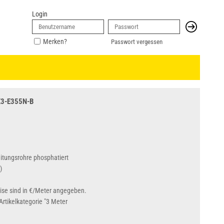
Login
Merken?
Passwort vergessen
X3-E355N-B
itungsrohre phosphatiert
)
eise sind in €/Meter angegeben.
rtikelkategorie "3 Meter