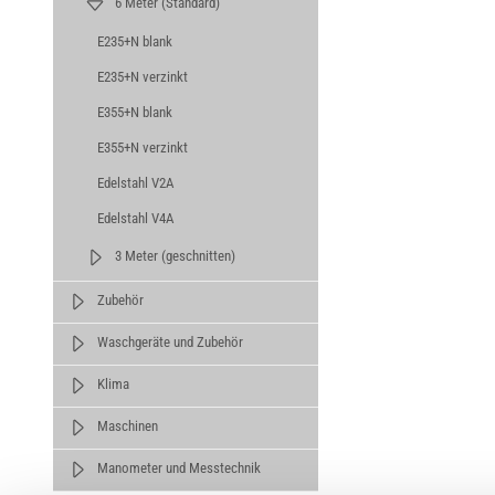
6 Meter (Standard)
E235+N blank
E235+N verzinkt
E355+N blank
E355+N verzinkt
Edelstahl V2A
Edelstahl V4A
3 Meter (geschnitten)
Zubehör
Waschgeräte und Zubehör
Klima
Maschinen
Manometer und Messtechnik