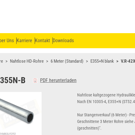
ber Uns
Karriere
Kontakt
Downloads
re
Nahtlose HD-Rohre
6 Meter (Standard)
E355+N blank
V.R-42
E355N-B
PDF herunterladen
Nahtlose kaltgezogene Hydraulikle
Nach EN 10305-4, E355+N (ST52.4
Nur Stangenverkauf (6 Meter) - Pr
Geschnittene 3 Meter Rohre siehe A
(geschnitten)".