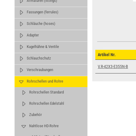
Armaturen (fittings)
Fassungen (ferrules)
Schläuche (hoses)
Adapter
Kugelhähne & Ventile
Artikel Nr.
Schlauchschutz
V.R-42X3-E355N-B
Verschraubungen
Rohrschellen und Rohre
Rohrschellen Standard
Rohrschellen Edelstahl
Zubehör
Nahtlose HD-Rohre