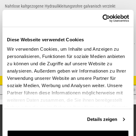
Nahtlose kaltgezogene Hydraulikleitungsrohre galvanisch verzinkt
Nach EN 10305-4, E355+N (ST52.4)
Nur Stangenverkauf (6 Meter) - Preise sind in €/Meter angegeben.
Geschnittene 3 Meter Rohre siehe Artikelkategorie "3 Meter (geschnitten)".
Diese Webseite verwendet Cookies
ACHTUNG: Bei der Lieferung von Rohren fallen zusätzliche Versandkosten an.
Wir verwenden Cookies, um Inhalte und Anzeigen zu
personalisieren, Funktionen für soziale Medien anbieten
zu können und die Zugriffe auf unsere Website zu
analysieren. Außerdem geben wir Informationen zu Ihrer
Verwendung unserer Website an unsere Partner für
Artikel Nr.
soziale Medien, Werbung und Analysen weiter. Unsere
V.R-30X4-E355N-VZ
Partner führen diese Informationen möglicherweise mit
weiteren Daten zusammen, die Sie ihnen bereitgestellt
haben oder die sie im Rahmen Ihrer Nutzung der Dienste
gesammelt haben.
Details zeigen